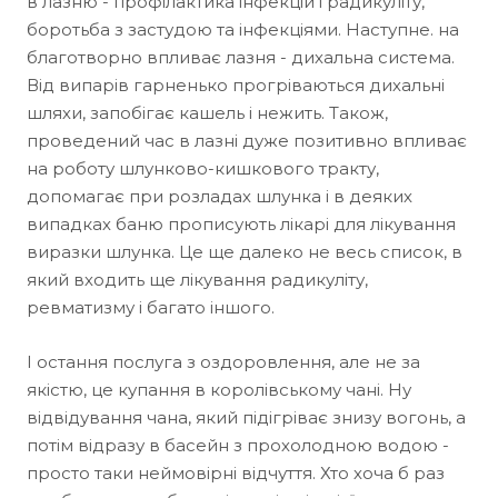
в лазню - профілактика інфекцій і радикуліту,
боротьба з застудою та інфекціями. Наступне. на
благотворно впливає лазня - дихальна система.
Від випарів гарненько прогріваються дихальні
шляхи, запобігає кашель і нежить. Також,
проведений час в лазні дуже позитивно впливає
на роботу шлунково-кишкового тракту,
допомагає при розладах шлунка і в деяких
випадках баню прописують лікарі для лікування
виразки шлунка. Це ще далеко не весь список, в
який входить ще лікування радикуліту,
ревматизму і багато іншого.
І остання послуга з оздоровлення, але не за
якістю, це купання в королівському чані. Ну
відвідування чана, який підігріває знизу вогонь, а
потім відразу в басейн з прохолодною водою -
просто таки неймовірні відчуття. Хто хоча б раз