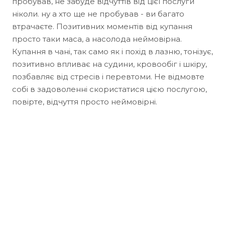
пробував, не забуде відчуттів від цієї послуги
ніколи. ну а хто ще не пробував - ви багато
втрачаєте. Позитивних моментів від купання
просто таки маса, а насолода неймовірна.
Купання в чані, так само як і похід в лазню, тонізує,
позитивно впливає на судини, кровообіг і шкіру,
позбавляє від стресів і перевтоми. Не відмовте
собі в задоволенні скористатися цією послугою,
повірте, відчуття просто неймовірні.