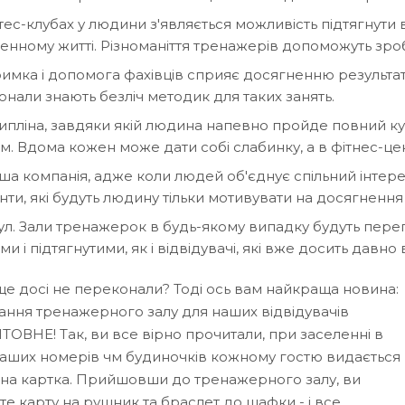
тес-клубах у людини з'являється можливість підтягнути всі 
нному житті. Різноманіття тренажерів допоможуть зроб
имка і допомога фахівців сприяє досягненню результату
нали знають безліч методик для таких занять.
пліна, завдяки якій людина напевно пройде повний кур
. Вдома кожен може дати собі слабинку, а в фітнес-центр
а компанія, адже коли людей об'єднує спільний інтерес, т
ти, які будуть людину тільки мотивувати на досягнення 
л. Зали тренажерок в будь-якому випадку будуть переп
и і підтягнутими, як і відвідувачі, які вже досить давно
ще досі не переконали? Тоді ось вам найкраща новина:
вання тренажерного залу для наших відвідувачів
ОВНЕ! Так, ви все вірно прочитали, при заселенні в
наших номерів чм будиночків кожному гостю видається
ьна картка. Прийшовши до тренажерного залу, ви
е карту на рушник та браслет до шафки - і все,