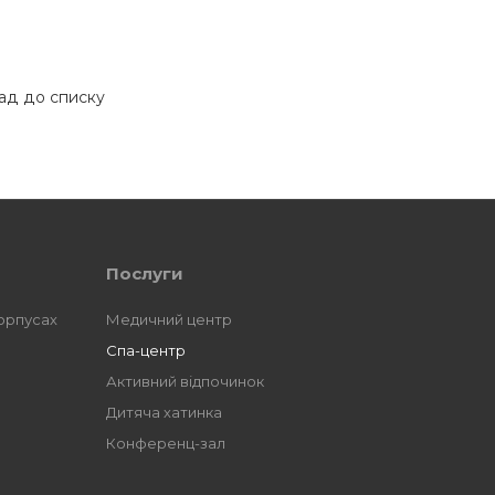
ад до списку
Послуги
орпусах
Медичний центр
Спа-центр
Активний відпочинок
Дитяча хатинка
Конференц-зал