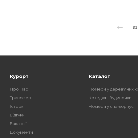
Наз
Курорт
Каталог
Про Нас
Номери у дерев'яних к
Трансфер
Котеджні будиночки
Історія
Номери у спа-корпусі
Відгуки
Вакансії
Документи