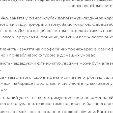
зовнішності і зміцнити
чно, заняття у фітнес-клубах допоможуть людині за кор
ього вигляду, прибрати втому. За допомогою фахівця а
 вправ. Для того, щоб кожен зміг переконатися в позит
 вагомі аргументи і причини, за якими все ж варто ви
тивність - заняття на професійних тренажерах в рази 
ної і привабливою фігурою в домашніх умовах.
ність - відвідуючи фітнес-клуб, людина може бути впев
.
а - замість того, щоб витрачатися на непотрібні і шкі
 маси, найкраще просто взяти силу волі в кулак і звер
гою.
тований успіх - якщо дотримуватися всіх рекомендацій
ного харчування, то кожен зможе досягти бажаного рез
ве тіло - мрія кожного хлопця і кожної дівчини. Варто ск