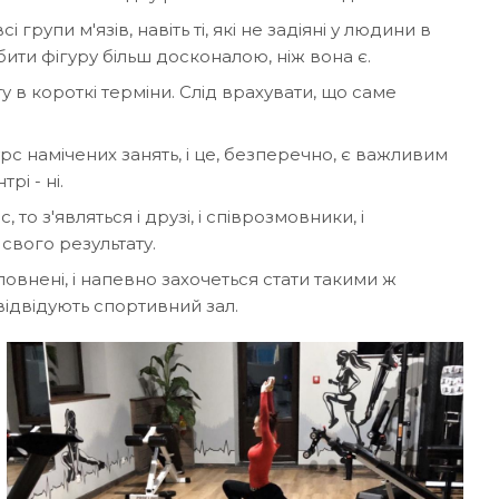
групи м'язів, навіть ті, які не задіяні у людини в
ити фігуру більш досконалою, ніж вона є.
 в короткі терміни. Слід врахувати, що саме
с намічених занять, і це, безперечно, є важливим
і - ні.
о з'являться і друзі, і співрозмовники, і
свого результату.
овнені, і напевно захочеться стати такими ж
 відвідують спортивний зал.