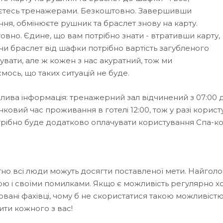
єтесь тренажерами. Безкоштовно. Завершивши
ня, обмінюєте рушник та браслет знову на карту.
вно. Єдине, що вам потрібно знати - втративши карту,
чи браслет від шафки потрібно вартість загубленого
вати, але ж кожен з нас акуратний, тож ми
мось, що таких ситуацій не буде.
лива інформація: тренажерний зал відчинений з 07:00 д
ковий час проживання в готелі 12:00, тож у разі корис
отрібно буде додатково оплачувати користування Спа-ко
но всі люди можуть досягти поставленої мети. Найголо
ою і своїми помилками. Якщо є можливість регулярно х
овані фахівці, чому б не скористатися такою можливіст
ити кожного з вас!