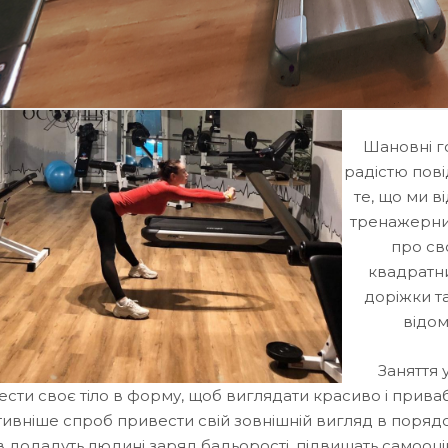
Шановні го
радістю пові
те, що ми 
тренажерний
про сво
квадратни
доріжки та
відом
Заняття 
сти своє тіло в форму, щоб виглядати красиво і привабл
ивніше спроб привести свій зовнішній вигляд в порядо
в додадуть людині заряд бадьорості, підвищать самооц