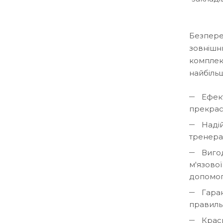
Безпере
зовнішн
комплекс
найбільш
Ефек
прекрас
Надій
тренера
Вигод
м'язової
допомо
Гаран
правиль
Краси