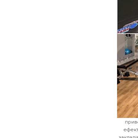
приве
ефект
закладі