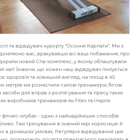
сті та відвідувачі курорту “Осоння Карпати”. Ми з
домляємо вас, врахувавши всі ваші побажання, про
відкрили новий Спа-комплекс, у якому облаштували
 зал! Знаючи, що кожен наш відвідувач піклується
є здоров’я та зовнішній вигляд, на площі в 45
х метрів ми розмістили силові тренажери, бігові
 засоби для вправ з розтягування та пресу таких
их виробників тренажерів як Fitex та Inspire.
у фітнес-клубах - один з найнадійніших способів
иво. Такі тренування в значній мірі корисніше й
к в домашніх умовах. Регулярні відвідування цих
інку, допоможуть досягти прекрасного результату в