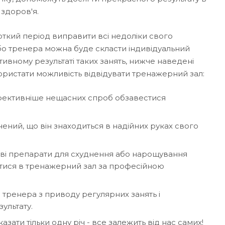
 здоров'я.
откий період виправити всі недоліки свого
бо тренера можна буде скласти індивідуальний
ивному результаті таких занять, нижче наведені
користати можливість відвідувати тренажерний зал:
ефективніше нещасних спроб обзавестися
нений, що він знаходиться в надійних руках свого
дливі препарати для схуднення або нарощування
нутися в тренажерний зал за професійною
 тренера з приводу регулярних занять і
ультату.
азати тільки одну річ - все залежить від нас самих!