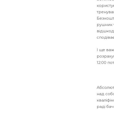
користу
тренуван
Безкошто
рушник 
відшкоду
сподіває
І ще важ
розрахун
12:00 п
Абсолют
над соб
кваліфік
раді бач