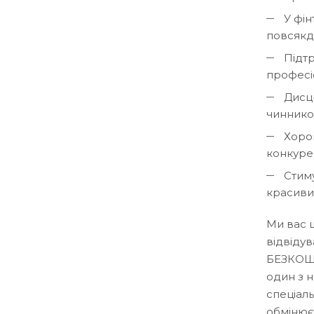
У фін
повсякде
Підтр
професіо
Дисци
чинником
Хорош
конкурен
Стиму
красивим
Ми вас 
відвіду
БЕЗКОШТ
один з 
спеціал
обмінюєт