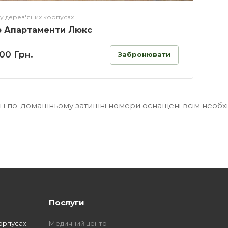
у дерев'яних корпусах
 Апартаменти Люкс
700 Грн.
Забронювати
 і по-домашньому затишні номери оснащені всім необх
Послуги
орпусах
Медичний центр