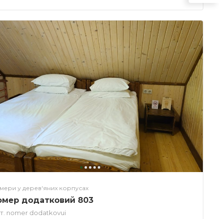
мери у дерев'яних корпусах
омер додатковий 803
т.
nomer dodatkovui