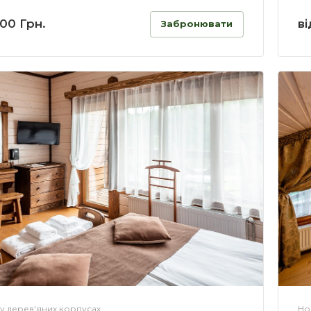
800 Грн.
ві
Забронювати
у дерев'яних корпусах
Но