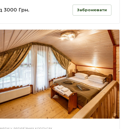
д 3000 Грн.
Забронювати
мери у дерев'яних корпусах