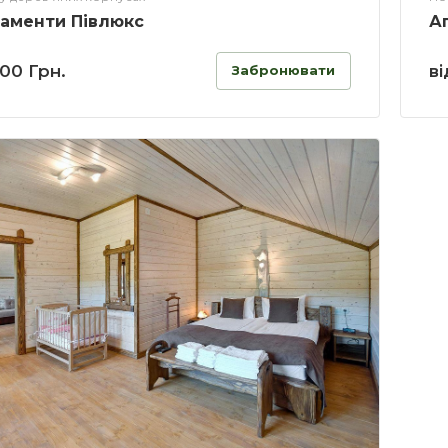
аменти Півлюкс
А
700 Грн.
ві
Забронювати