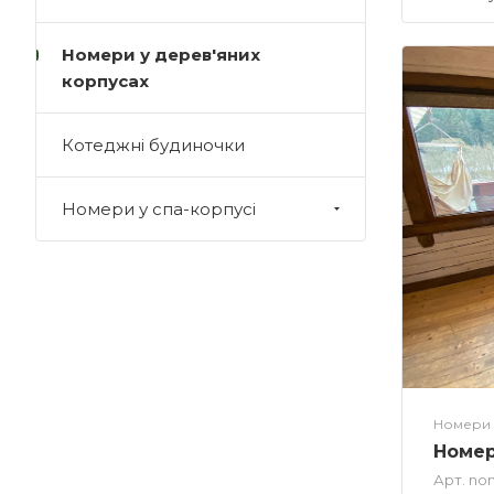
Номери у дерев'яних
корпусах
Котеджні будиночки
Номери у спа-корпусі
Номери 
Номер
Арт.
no