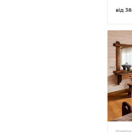
від 3
Номери 