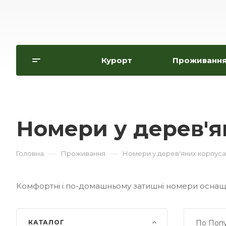
Курорт
Проживанн
Номери у дерев'я
—
—
Головна
Проживання
Номери у дерев'яних корпуса
Комфортні і по-домашньому затишні номери оснаще
КАТАЛОГ
По Попу