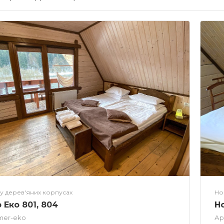
у дерев'яних корпусах
Но
 Еко 801, 804
Н
mer-eko
Ар