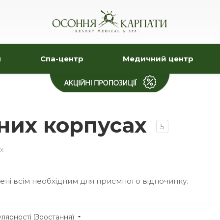
я
Спа-центр
Медичний центр
них корпусах
5
х
ні всім необхідним для приємного відпочинку.
лярності (Зростання)