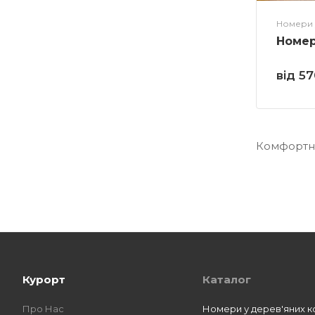
Номери 
Номер
від 5
Комфортні
Курорт
Каталог
Про Нас
Номери у дерев'яних к