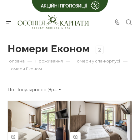
Номери Економ
2
—
—
—
Головна
Проживання
Номери у спа-корпусі
Номери Економ
По Популярності (Зростання)