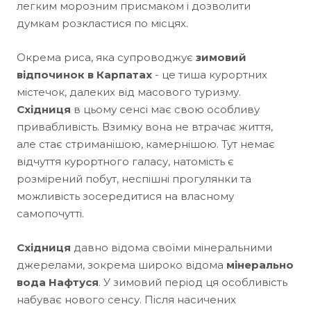
легким морозним присмаком і дозволити
думкам розкластися по місцях.
Окрема риса, яка супроводжує
зимовий
відпочинок в Карпатах
- це тиша курортних
містечок, далеких від масового туризму.
Східниця
в цьому сенсі має свою особливу
привабливість. Взимку вона не втрачає життя,
але стає стриманішою, камернішою. Тут немає
відчуття курортного галасу, натомість є
розмірений побут, неспішні прогулянки та
можливість зосередитися на власному
самопочутті.
Східниця
давно відома своїми мінеральними
джерелами, зокрема широко відома
мінерально
вода Нафтуся
. У зимовий період ця особливість
набуває нового сенсу. Після насичених