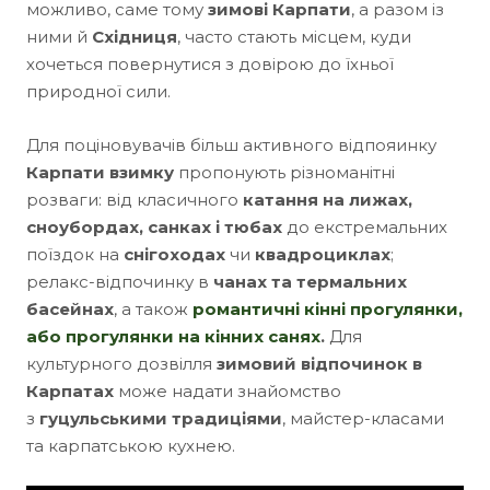
можливо, саме тому
зимові Карпати
, а разом із
ними й
Східниця
, часто стають місцем, куди
хочеться повернутися з довірою до їхньої
природної сили.
Для поціновувачів більш активного відпояинку
Карпати взимку
пропонують різноманітні
розваги: від класичного
катання на
лижах,
сноубордах, санках і тюбах
до екстремальних
поїздок на
снігоходах
чи
квадроциклах
;
релакс-відпочинку в
чанах та термальних
басейнах
, а також
романтичні кінні прогулянки,
або
прогулянки на кінних санях
.
Для
культурного дозвілля
зимовий відпочинок в
Карпатах
може надати знайомство
з
гуцульськими традиціями
, майстер-класами
та карпатською кухнею.