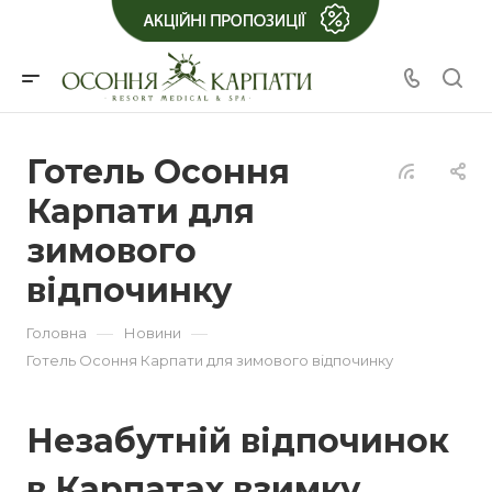
Готель Осоння
Карпати для
зимового
відпочинку
—
—
Головна
Новини
Готель Осоння Карпати для зимового відпочинку
Незабутній відпочинок
в Карпатах взимку.