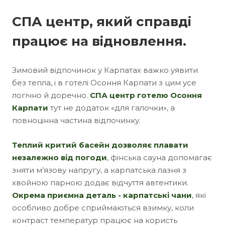
СПА центр, який справді
працює на відновлення.
Зимовий відпочинок у Карпатах важко уявити
без тепла, і в готелі Осоння Карпати з цим усе
логічно й доречно.
СПА центр готелю Осоння
Карпати
тут не додаток «для галочки», а
повноцінна частина відпочинку.
Теплий критий басейн дозволяє плавати
незалежно від погоди
, фінська сауна допомагає
зняти м’язову напругу, а карпатська лазня з
хвойною парною додає відчуття автентики.
Окрема приємна деталь - карпатські чани
, які
особливо добре сприймаються взимку, коли
контраст температур працює на користь