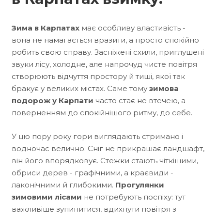
Зима в Карпатах
має особливу властивість -
вона не намагається вразити, а просто спокійно
робить свою справу. Засніжені схили, приглушені
звуки лісу, холодне, але напрочуд чисте повітря
створюють відчуття простору й тиші, якої так
бракує у великих містах. Саме тому
зимова
подорож у Карпати
часто стає не втечею, а
поверненням до спокійнішого ритму, до себе.
У цю пору року гори виглядають стримано і
водночас велично. Сніг не прикрашає ландшафт,
він його впорядковує. Стежки стають чіткішими,
обриси дерев - графічними, а краєвиди -
лаконічними й глибокими.
Прогулянки
зимовими лісами
не потребують поспіху: тут
важливіше зупинитися, вдихнути повітря з