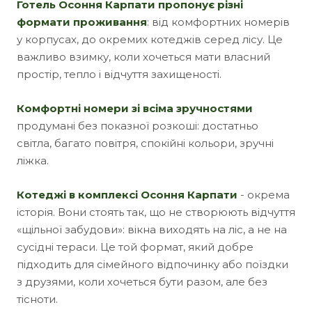
Готель Осоння Карпати пропонує різні
формати проживання
: від комфортних номерів
у корпусах, до окремих котеджів серед лісу. Це
важливо взимку, коли хочеться мати власний
простір, тепло і відчуття захищеності.
Комфортні номери зі всіма зручностями
продумані без показної розкоші: достатньо
світла, багато повітря, спокійні кольори, зручні
ліжка.
Котеджі в комплексі Осоння Карпати
- окрема
історія. Вони стоять так, що не створюють відчуття
«щільної забудови»: вікна виходять на ліс, а не на
сусідні тераси. Це той формат, який добре
підходить для сімейного відпочинку або поїздки
з друзями, коли хочеться бути разом, але без
тісноти.