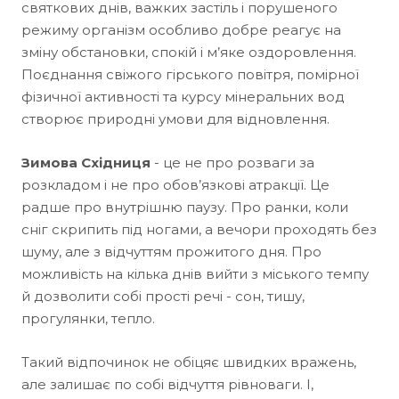
святкових днів, важких застіль і порушеного
режиму організм особливо добре реагує на
зміну обстановки, спокій і м’яке оздоровлення.
Поєднання свіжого гірського повітря, помірної
фізичної активності та курсу мінеральних вод
створює природні умови для відновлення.
Зимова Східниця
- це не про розваги за
розкладом і не про обов’язкові атракції. Це
радше про внутрішню паузу. Про ранки, коли
сніг скрипить під ногами, а вечори проходять без
шуму, але з відчуттям прожитого дня. Про
можливість на кілька днів вийти з міського темпу
й дозволити собі прості речі - сон, тишу,
прогулянки, тепло.
Такий відпочинок не обіцяє швидких вражень,
але залишає по собі відчуття рівноваги. І,