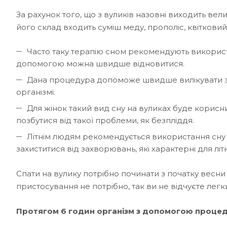
За рахунок того, що з вуликів назовні виходить вели
його склад входить суміш меду, прополіс, квіткови
Часто таку терапію сном рекомендують використо
допомогою можна швидше відновитися.
Дана процедура допоможе швидше вилікувати за
організмі.
Для жінок такий вид сну на вуликах буде корис
позбутися від такої проблеми, як безпліддя.
Літнім людям рекомендується використання сну н
захиститися від захворювань, які характерні для літн
Спати на вулику потрібно починати з початку весни і
пристосування не потрібно, так ви не відчуєте лег
Протягом 6 годин організм з допомогою процед