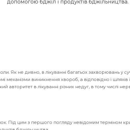
допомогою бджіл і продуктів бджільництва.
ли. Як не дивно, в лікуванні багатьох захворювань у с
омі механізми виникнення хвороб, а відповідно і шляхів 
 авторитет в лікуванні різних недуг, в тому числі нер
ок. Під цим з першого погляду невідомим терміном кр
одуктів бджільництва.