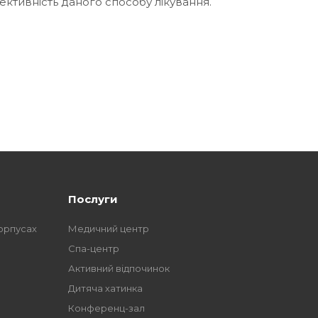
ктивність даного способу лікування.
Послуги
орпусах
Медичний центр
Спа-центр
Активний відпочинок
Дитяча хатинка
Конференц-зал