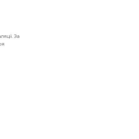
яції. За
ря