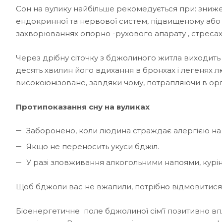
Сон на вулику найбільше рекомедується при: зниже
ендокринної та нервової систем, підвищеному або
захворюваннях опорно -рухового апарату , стресах і
Через дрібну сіточку з бджолиного житла виходить чи
десять хвилин його вдихання в бронхах і легенях лю
високоіонізоване, завдяки чому, потрапляючи в орг
Протипоказання сну на вуликах
Заборонено, коли людина страждає алергією на
Якщо не переносить укуси бджіл.
У разі зловживання алкогольними напоями, курі
Щоб бджоли вас не вжалили, потрібно відмовитися в
Біоенергетичне поле бджолиної сім’ї позитивно вп