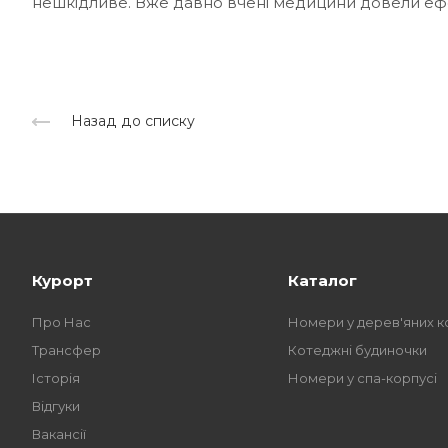
нешкідливе. Вже давно вчені медицини довели ефе
Назад до списку
Курорт
Каталог
Про Нас
Номери у дерев'яних к
Трансфер
Котеджні будиночки
Історія
Номери у спа-корпусі
Відгуки
Вакансії