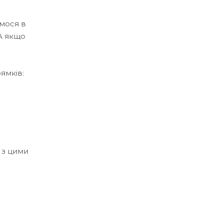
мося в
 А якщо
ямків:
 з цими
і