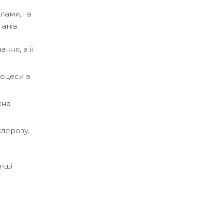
лами, і в
анів.
ння, з її
роцеси в
жна
клерозу,
інші