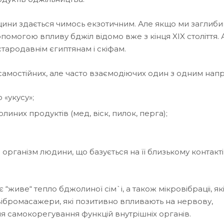
цини здається чимось екзотичним. Але якщо ми заглиби
допомогою впливу бджіл відомо вже з кінця XIX століття.
стародавнім єгиптянам і скіфам.
 самостійних, але часто взаємодіючих один з одним напр
«укусу»;
них продуктів (мед, віск, пилок, перга);
 організм людини, що базується на її близькому контакті
иве“ тепло бджолиної сім`і, а також мікровібраціі, як
вібромасажери, які позитивно впливають на нервову,
я самокорегування функцій внутрішніх органів.