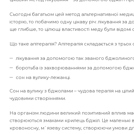
Сьогодні багатьом цей метод альтернативної меди
історію, то побачимо одну цікаву річ: лікування за 
ще глибше, то цілющі властивості меду були відомі 
Що таке апітерапія? Апітерапія складається з трьох
лікування за допомогою так званого бджолиного 
боротьба із захворюваннями за допомогою бджоли
сон на вулику-лежанці.
Сон на вулику з бджолами – чудова терапія на цілий
чудовими створіннями.
На організм людини великий позитивний вплив має “ж
створюються змахами крилець бджіл. Це маленькі 
кровоносну, м`язеву систему, створюючи умови дл