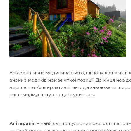
Альтернативна медицина сьогодні популярна як ніко
вчених-медиків немає чіткої позиції. До кінця невід
вирішення. Альтернативні методи завоювали широкий
системи, імунітету, серця і судин та ін.
Апітерапія
– найбільш популярний сьогодні напрям
цікавий метод лікування – за допомогою бджіл і пр