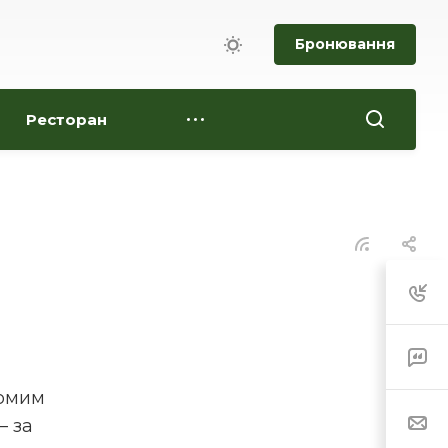
Бронювання
Ресторан
домим
– за