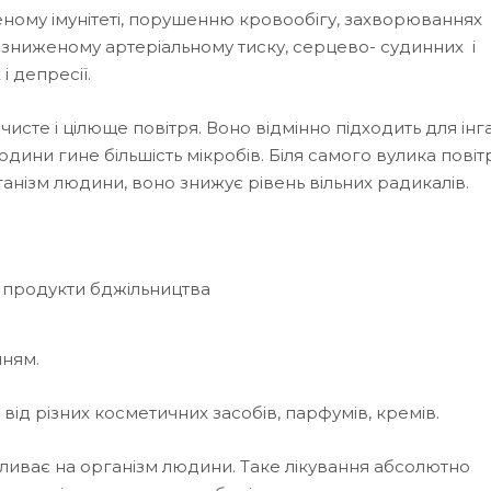
ному імунітеті, порушенню кровообігу, захворюваннях
 зниженому артеріальному тиску, серцево- судинних і
 депресії.
сте і цілюще повітря. Воно відмінно підходить для інгал
дини гине більшість мікробів. Біля самого вулика повіт
анізм людини, воно знижує рівень вільних радикалів.
 продукти бджільництва
нням.
ід різних косметичних засобів, парфумів, кремів.
ливає на організм людини. Таке лікування абсолютно