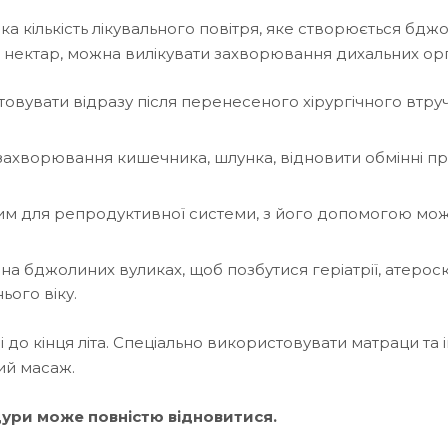
ка кількість лікувального повітря, яке створюється бджо
й нектар, можна вилікувати захворювання дихальних орг
вувати відразу після перенесеного хірургічного втруча
хворювання кишечника, шлунка, відновити обмінні п
ним для репродуктивної системи, з його допомогою мо
а бджолиних вуликах, щоб позбутися геріатрії, атерос
ього віку.
 до кінця літа. Спеціально використовувати матраци та 
кий масаж.
ури може повністю відновитися.