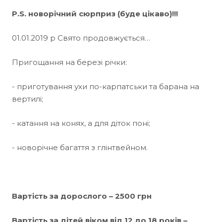
P.S. новорічний сюрприз (буде цікаво)!!!
01.01.2019 р Свято продовжується…
Пригощання на березі річки:
- приготування ухи по-карпатськи та барана на
вертилі;
- катання на конях, а для діток поні;
- новорічне багаття з глінтвейном.
Вартість за дорослого – 2500 грн
Вартість за дітей віком від 12 до 18 років –