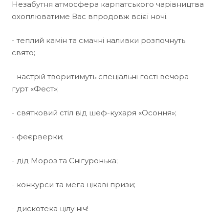
Незабутня атмосфера карпатського чарівництва
охоплюватиме Вас впродовж всієї ночі.
- теплий камін та смачні наливки розпочнуть
свято;
- настрій творитимуть спеціальні гості вечора –
гурт «Фест»;
- святковий стіл від шеф-кухаря «Осоння»;
- феєрверки;
- дід Мороз та Снігуронька;
- конкурси та мега цікаві призи;
- дискотека цілу ніч!